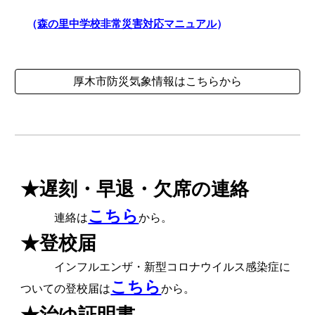
（
森の里中学校非常災害対応マニュアル
）
厚木市防災気象情報はこちらから
★遅刻・早退・欠席の連絡
こちら
連絡
は
から。
★
登校届
インフルエンザ・新型コロナウイルス感染症に
こちら
ついての登校届は
から。
★治ゆ証明書