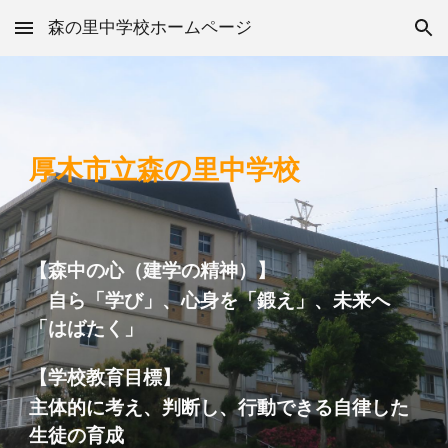
森の里中学校ホームページ
Skip to main content
Skip to navigation
厚木市立森の里中学校
【
森中の心（建学の精神）
】
自ら「学び」、心身を「鍛え」、未来へ
「はばたく」
【
学校教育目標
】
主体的に考え、判断し、行動できる自律した
生徒の育成