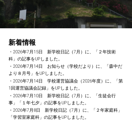
新着情報
・
2026年7月1
5
日 新学校日記（7月）に、「
２年技術
科
」の記事をUPしました。
・
2026年
7
月
14
日 お知らせ（学校だより）に、「森中だ
より
８
月号」をUPしました
。
・2026年
7
月
14
日 学校運営協議会（2026年度）に、「第
1回運営協議会
記録
」をUPしました。
・
2026年7月
10
日 新学校日記（7月）に、「
生徒会行
事
」「
１年七夕
」の記事をUPしました。
・2026年
7
月
8
日 新学校日記（
7
月）に、「
２
年
家庭科
」
「
学習室家庭科
」の記事をUPしました。