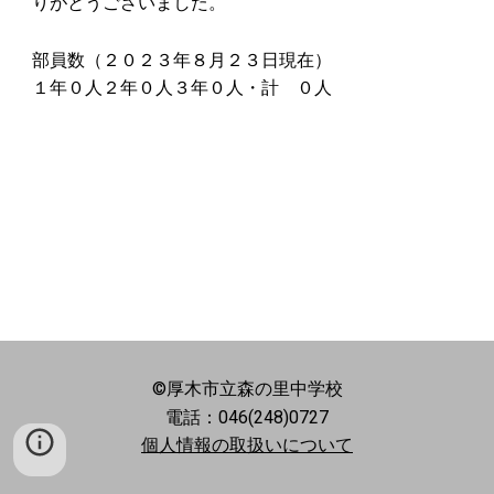
りがとうございました。
部員数（
２０２３
年
８
月２
３
日現在）
１年０人２年
０
人３年
０
人・計
０
人
©厚木市立森の里中学校
電話：046(248)0727
個人情報の取扱いについて